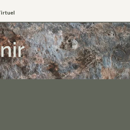
irtuel
nir