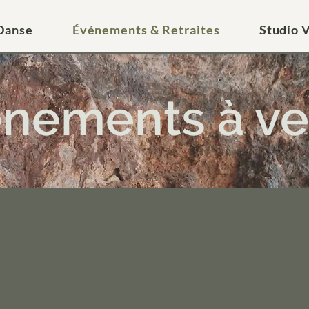
Danse
Événements & Retraites
Studio V
nements à ve